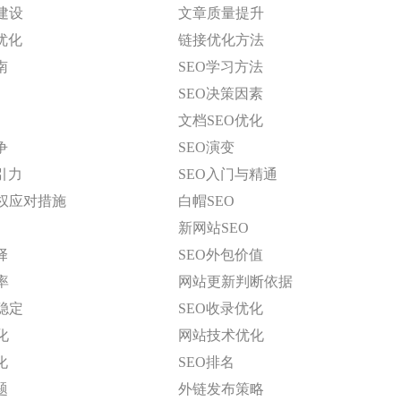
建设
文章质量提升
优化
链接优化方法
南
SEO学习方法
SEO决策因素
文档SEO优化
争
SEO演变
引力
SEO入门与精通
权应对措施
白帽SEO
新网站SEO
择
SEO外包价值
率
网站更新判断依据
稳定
SEO收录优化
化
网站技术优化
化
SEO排名
题
外链发布策略