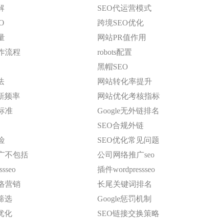
解
SEO代运营模式
O
跨境SEO优化
量
网站PR值作用
作流程
robots配置
黑帽SEO
法
网站转化率提升
新频率
网站优化考核指标
标准
Google无外链排名
SEO合规外链
险
SEO优化常见问题
广不包括
公司网络推广seo
sseo
插件wordpressseo
络营销
长尾关键词排名
筛选
Google惩罚机制
优化
SEO链接交换策略