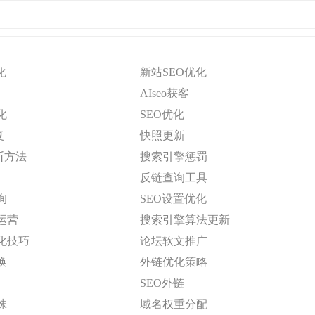
化
新站SEO优化
AIseo获客
化
SEO优化
复
快照更新
断方法
搜索引擎惩罚
反链查询工具
询
SEO设置优化
运营
搜索引擎算法更新
化技巧
论坛软文推广
换
外链优化策略
SEO外链
蛛
域名权重分配