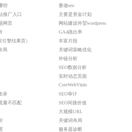
哪些
要做seo
站推广入口
主要是资金计划
题网页
网站建设外贸wordpress
析
GA4跳出率
搜索引擎结果页）
丰富片段
布局
关键词策略优化
外链分析
SEO数据分析
实时动态页面
CoreWebVitals
消收录
SEO审计
流量不匹配
SEO间接价值
大规模URL
析
关键词布局
置
服务器诊断